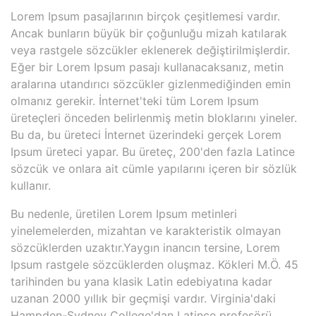
Lorem Ipsum pasajlarının birçok çeşitlemesi vardır.
Ancak bunların büyük bir çoğunluğu mizah katılarak
veya rastgele sözcükler eklenerek değiştirilmişlerdir.
Eğer bir Lorem Ipsum pasajı kullanacaksanız, metin
aralarına utandırıcı sözcükler gizlenmediğinden emin
olmanız gerekir. İnternet'teki tüm Lorem Ipsum
üreteçleri önceden belirlenmiş metin bloklarını yineler.
Bu da, bu üreteci İnternet üzerindeki gerçek Lorem
Ipsum üreteci yapar. Bu üreteç, 200'den fazla Latince
sözcük ve onlara ait cümle yapılarını içeren bir sözlük
kullanır.
Bu nedenle, üretilen Lorem Ipsum metinleri
yinelemelerden, mizahtan ve karakteristik olmayan
sözcüklerden uzaktır.Yaygın inancın tersine, Lorem
Ipsum rastgele sözcüklerden oluşmaz. Kökleri M.Ö. 45
tarihinden bu yana klasik Latin edebiyatına kadar
uzanan 2000 yıllık bir geçmişi vardır. Virginia'daki
Hampden-Sydney College'dan Latince profesörü