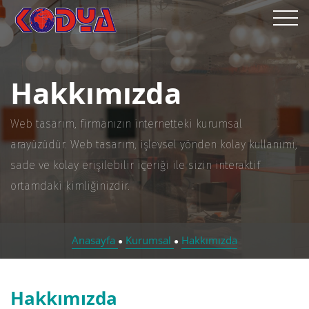
Hakkımızda
Web tasarım, firmanızın internetteki kurumsal
arayüzüdür. Web tasarım, işlevsel yönden kolay kullanımı,
sade ve kolay erişilebilir içeriği ile sizin interaktif
ortamdaki kimliğinizdir.
Anasayfa
Kurumsal
Hakkımızda
●
●
Hakkımızda