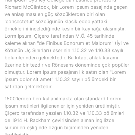
Richard McClintock, bir Lorem Ipsum pasajında geçen
ve anlaşılması en güç sözcüklerden biri olan
'consectetur' sözcüğünün klasik edebiyattaki
örneklerini incelediğinde kesin bir kaynağa ulaşmıştır.
Lorm Ipsum, Çiçero tarafından M.Ö. 45 tarihinde
kaleme alınan "de Finibus Bonorum et Malorum" (İyi ve
Kötünün Uç Sınırları) eserinin 1.10.32 ve 1.10.33 sayılı
bölümlerinden gelmektedir. Bu kitap, ahlak kuramı
üzerine bir tezdir ve Rönesans döneminde çok popüler
olmuştur. Lorem Ipsum pasajının ilk satırı olan "Lorem
ipsum dolor sit amet" 1.10.32 sayılı bölümdeki bir
satırdan gelmektedir.
1500'lerden beri kullanılmakta olan standard Lorem
Ipsum metinleri ilgilenenler için yeniden üretilmiştir.
Çiçero tarafından yazılan 1.10.32 ve 1.10.33 bölümleri
de 1914 H. Rackham çevirisinden alınan İngilizce
sürümleri eşliğinde özgün biçiminden yeniden
üretilmiştir.